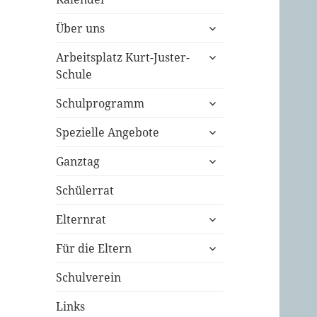
untermenü
Über uns
öffnen
untermenü
Arbeitsplatz Kurt-Juster-
öffnen
Schule
untermenü
Schulprogramm
öffnen
untermenü
Spezielle Angebote
öffnen
untermenü
Ganztag
öffnen
Schülerrat
untermenü
Elternrat
öffnen
untermenü
Für die Eltern
öffnen
Schulverein
Links