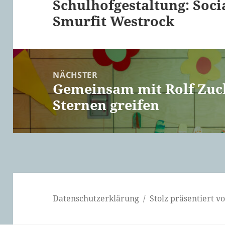
Schulhofgestaltung: Soci
Vorheriger
Smurfit Westrock
Beitrag:
NÄCHSTER
Gemeinsam mit Rolf Zuc
Nächster
Sternen greifen
Beitrag:
Datenschutzerklärung
Stolz präsentiert 