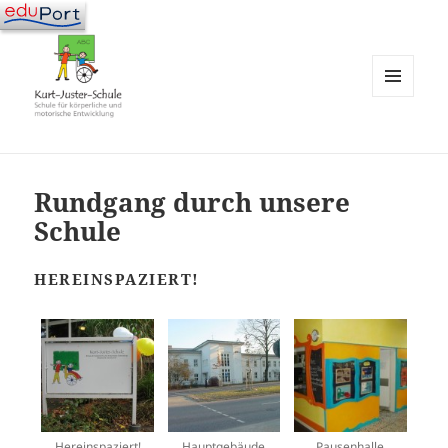
MENÜ
UND
WIDGETS
Rundgang durch unsere
Schule
HEREINSPAZIERT!
Hereinspaziert!
Hauptgebäude
Pausenhalle