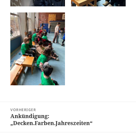
Beitragsnavigation
VORHERIGER
Ankündigung:
Vorheriger
„Decken.Farben.Jahreszeiten“
Beitrag: