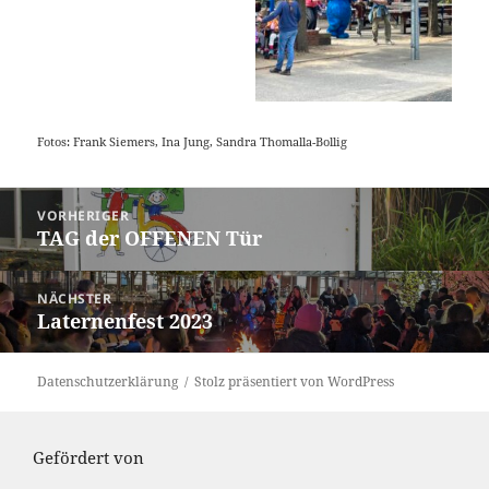
Fotos:
Frank Siemers
, Ina Jung, Sandra Thomalla-Bollig
Beitragsnavigation
VORHERIGER
TAG der OFFENEN Tür
Vorheriger
Beitrag:
NÄCHSTER
Laternenfest 2023
Nächster
Beitrag:
Datenschutzerklärung
Stolz präsentiert von WordPress
Gefördert von